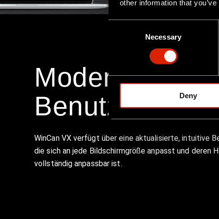
other information that you’ve
C
Necessary
o
n
s
Moderne
e
n
Benutzeroberf
Deny
t
S
e
l
WinCan VX verfügt über eine aktualisierte, intuitive 
e
die sich an jede Bildschirmgröße anpasst und deren 
c
vollständig anpassbar ist.
t
i
o
n