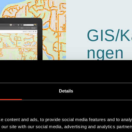
GIS/K
ngen
WinCan VX ist mit al
kompatibel. Für führ
zur Verfügung, die ei
Details
WinCan VX ermöglichen
der integrierten GIS
e content and ads, to provide social media features and to analy
 our site with our social media, advertising and analytics partn