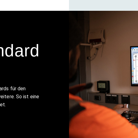
ndard
ards für den
itere. So ist eine
tet.