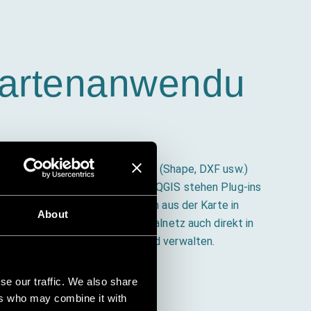
artenanwendu
len gängigen Geo-Datenformaten (Shape, DXF usw.)
ende GIS-Systeme wie ESRI und QGIS stehen Plug-ins
ne direkte Übertragung der Daten aus der Karte in
About
. Alternativ lässt sich das Kanalnetz auch direkt in
-Lösung WinCan Map anzeigen und verwalten.
se our traffic. We also share
ers who may combine it with