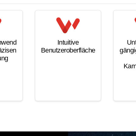
nwend
Intuitive
Unt
äzisen
Benutzeroberfläche
gängi
ung
Kam