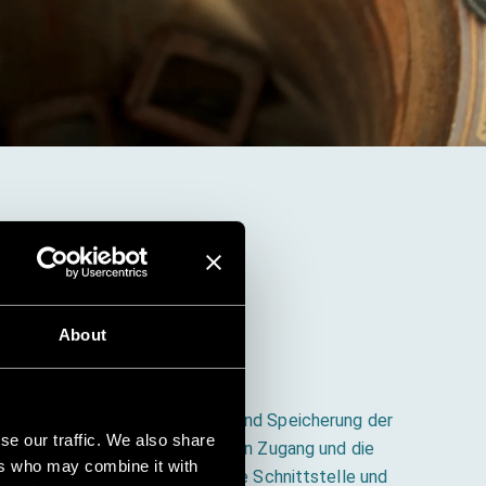
ändige
ation
About
e Erfassung von Schachtdaten und Speicherung der
se our traffic. We also share
on. Der Administrator steuert den Zugang und die
ers who may combine it with
eammitglieder über eine einfache Schnittstelle und