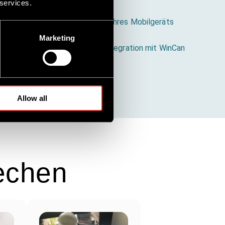
 services.
tos und Videos von der Kamera Ihres Mobilgeräts
Marketing
t außerdem eine vollständige Integration mit WinCan
roTouch-Version.
Allow all
rechen