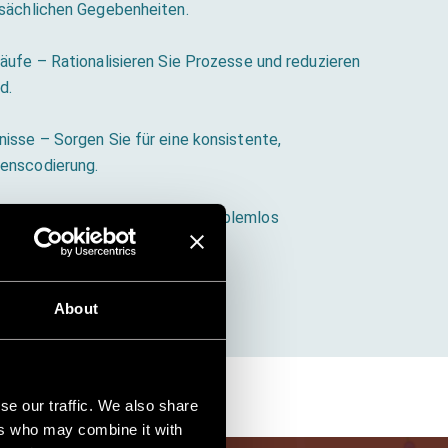
tsächlichen Gegebenheiten.
äufe – Rationalisieren Sie Prozesse und reduzieren
d.
isse – Sorgen Sie für eine konsistente,
enscodierung.
narbeit – Teilen Sie Daten problemlos
greifen Sie darauf zu.
About
se our traffic. We also share
ers who may combine it with