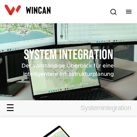
Deutsch
☰
Systemintegration