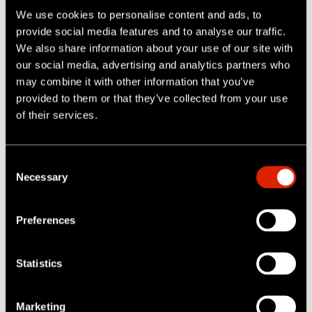
We use cookies to personalise content and ads, to
provide social media features and to analyse our traffic.
We also share information about your use of our site with
our social media, advertising and analytics partners who
may combine it with other information that you’ve
provided to them or that they’ve collected from your use
of their services.
C
Necessary
o
n
s
Preferences
e
n
ProduKTPALETTE
t
Statistics
S
e
Marketing