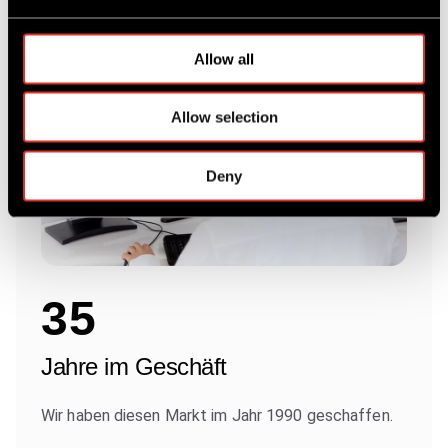
e
c
t
Allow all
i
o
Allow selection
n
Deny
35
Jahre im Geschäft
Wir haben diesen Markt im Jahr 1990 geschaffen.