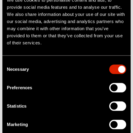
provide social media features and to analyse our traffic.
We also share information about your use of our site with
our social media, advertising and analytics partners who
may combine it with other information that you’ve
provided to them or that they’ve collected from your use
of their services.
C
50+
Necessary
o
n
Sprachen
s
Preferences
e
Niemand hat eine größere globale Reichweite als
n
wir.
t
Statistics
S
e
Marketing
l